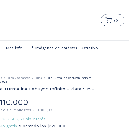
(
0
)
Mas info
* Imágenes de carácter ilustrativo
io
/
Dijes y colgantes
/
Dijes
/
Dije Turmalina Cabuyon Infinito -
ta 925 -
je Turmalina Cabuyon Infinito - Plata 925 -
110.000
ecio sin impuestos
$90.909,09
x
$36.666,67
sin interés
vío gratis
superando los
$120.000