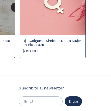
 Plata
Dije Colgante Símbolo De La Mujer
En Plata 925
Dije colga
$35.000
$40.000
Suscribite al newsletter