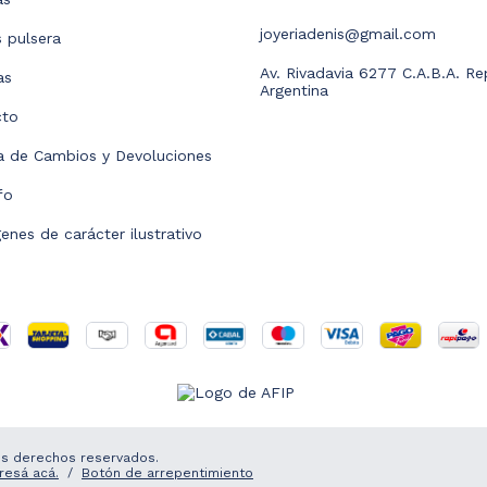
joyeriadenis@gmail.com
s pulsera
Av. Rivadavia 6277 C.A.B.A. Re
as
Argentina
cto
ca de Cambios y Devoluciones
fo
enes de carácter ilustrativo
los derechos reservados.
gresá acá.
/
Botón de arrepentimiento