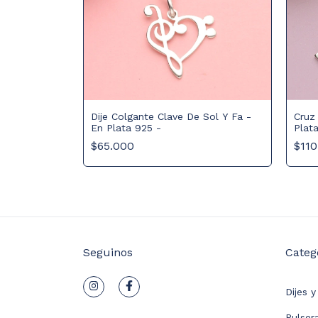
 Sol En Plata
Dije Colgante Clave De Sol Y Fa -
Cruz
En Plata 925 -
Plat
$65.000
$110
Seguinos
Categ
Dijes 
Pulser