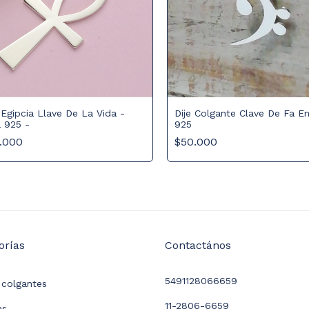
Dije Colgante Clave De Fa En
 Egipcia Llave De La Vida -
925
a 925 -
$50.000
.000
orías
Contactános
5491128066659
y colgantes
11-2806-6659
as